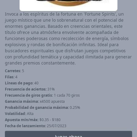
Invoca a los espíritus de la fortuna en 'Fortune Spirits', un
juego místico que une lo sobrenatural con el potencial de
enormes ganancias. Basado en creencias orientales, este
título ofrece una atmósfera envolvente acompañada de
funciones poderosas como recolección de energía, símbolos
explosivos y rondas de bonificación infinitas. Ideal para
buscadores espirituales que disfrutan juegos competitivos
con profundidad temática y capacidad ilimitada para generar
grandes premios constantemente.
Carretes:
5
Filas:
4
Líneas de pago:
40
Frecuencia de aciertos:
31%
Frecuencia de giros gratis:
1 cada 70 giros
Ganancia máxima:
x4500 apuesta
Probabilidad de ganancia máxima:
0.25%
Volatilidad:
Alta
Apuesta mín/máx:
$0.35 - $180
Fecha de lanzamiento:
25/07/2023