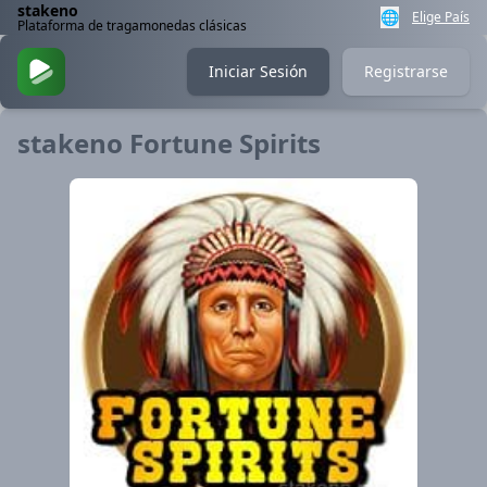
stakeno
🌐
Elige País
Plataforma de tragamonedas clásicas
Iniciar Sesión
Registrarse
stakeno Fortune Spirits