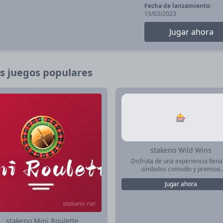
Fecha de lanzamiento:
15/03/2023
Jugar ahora
s juegos populares
🎰
stakeno Wild Wins
Disfruta de una experiencia llena
símbolos comodín y premios
emocionantes...
Jugar ahora
stakeno Mini Roulette