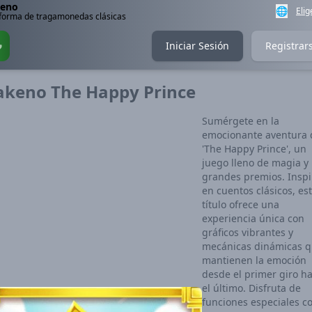
keno
🌐
Elig
aforma de tragamonedas clásicas
Iniciar Sesión
Registrar
akeno The Happy Prince
Sumérgete en la
emocionante aventura 
'The Happy Prince', un
juego lleno de magia y
grandes premios. Insp
en cuentos clásicos, es
título ofrece una
experiencia única con
gráficos vibrantes y
mecánicas dinámicas 
mantienen la emoción
desde el primer giro h
el último. Disfruta de
funciones especiales 