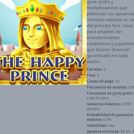
giros gratis y
multiplicadores que
potencian tus ganancia
mientras exploras el re
del príncipe feliz. Ideal
para amantes del
entretenimiento
competitivo y jugadore
que buscan diversión
garantizada en cada
sesión.
Carretes:
5
Filas:
3
Líneas de pago:
25
Frecuencia de aciertos:
35
Frecuencia de giros gratis:
cada 50 giros
Ganancia máxima:
x2500
apuesta
Probabilidad de ganancia
máxima:
0.5%
Volatilidad:
Alta
Apuesta mín/máx:
$0.20 - 